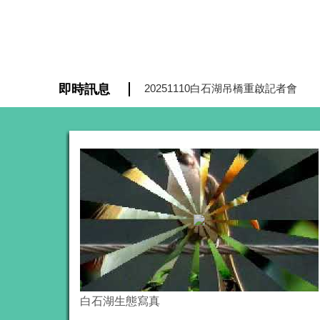
即時訊息
白石湖休區產地限定-草莓精釀啤酒
1123花博旅服中心啟用
農業區
白石湖生態寫真