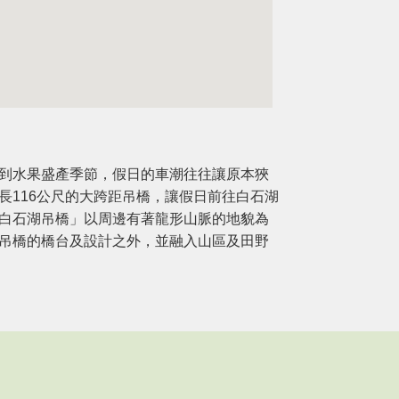
碧山巖開漳
到水果盛產季節，假日的車潮往往讓原本狹
116公尺的大跨距吊橋，讓假日前往白石湖
碧山巖開漳聖王廟
白石湖吊橋」以周邊有著龍形山脈的地貌為
上，三面環向南
吊橋的橋台及設計之外，並融入山區及田野
代民族英雄陳元
科 )空間屬性：