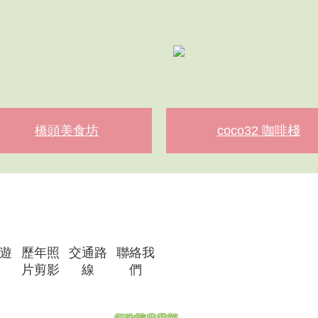
ouse Cafe
白石小屋
林文通
遊
歷年照
交通路
聯絡我
片剪影
線
們