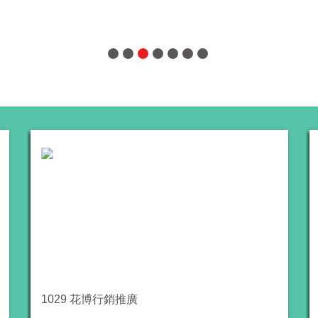
熱賣中
1029 花博行銷推廣
休區特色Line貼圖「莓事，都會過去」上架囉
1
coco32 咖啡棧
種植