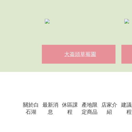
林家美景
穠舍田園咖啡 Farmh
關於白
最新消
休區課
產地限
店家介
建議
石湖
息
程
定商品
紹
程