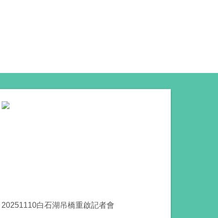
白石湖休區
123 污水處理二次會勘
20251110白石湖吊橋重啟記者會
1107 污水
白石湖休
有機草莓動機
關懷環境友善